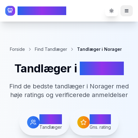
TandlægeListen
🦷
Toggle the
Forside
Find Tandlæger
Tandlæger i Norager
Tandlæger i
Norager
Find de bedste tandlæger i
Norager
med
høje ratings og verificerede anmeldelser
2
4.7
Tandlæger
Gns. rating