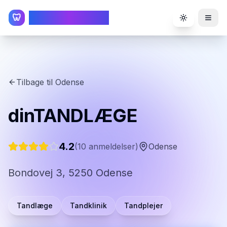
TandlægeListen
🦷
Toggle the
Tilbage til
Odense
dinTANDLÆGE
4.2
(
10
anmeldelser)
Odense
Bondovej 3, 5250 Odense
Tandlæge
Tandklinik
Tandplejer