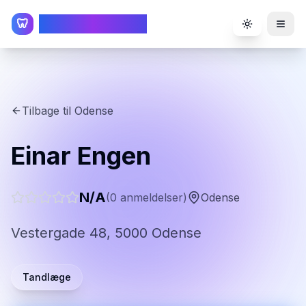
TandlægeListen
🦷
Toggle the
Tilbage til
Odense
Einar Engen
N/A
(
0
anmeldelser)
Odense
Vestergade 48, 5000 Odense
Tandlæge