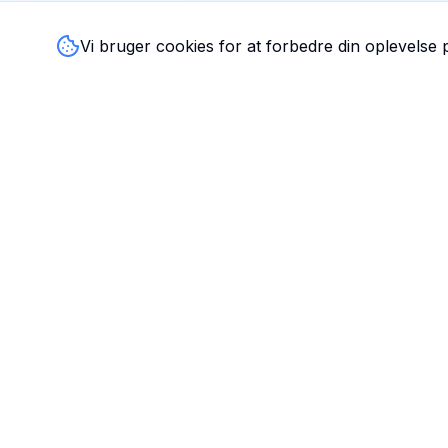
Vi bruger cookies for at forbedre din oplevelse
TandlægeListen
🦷
Danmarks mest komplette oversigt over tandlæger. Find
ratings, åbningstider og kontaktinfo for tandlægeklinikker
hele landet.