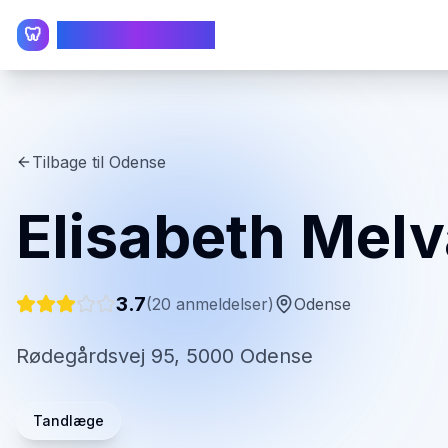
TandlægeListen
🦷
Tilbage til
Odense
Elisabeth Mel
3.7
(
20
anmeldelser)
Odense
Rødegårdsvej 95, 5000 Odense
Tandlæge