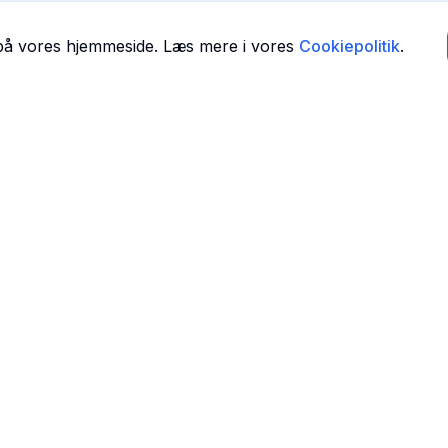
 på vores hjemmeside. Læs mere i vores
Cookiepolitik
.
Navigation
Forside
 i
Find Tandlæger
For Tandlæger
Om Os