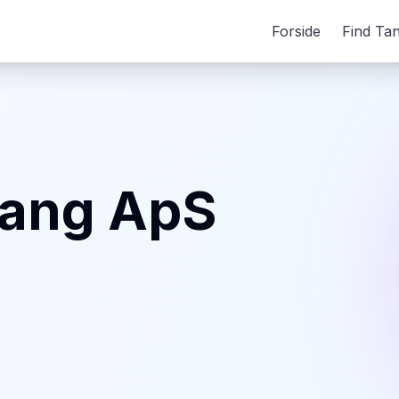
Forside
Find Ta
vang ApS