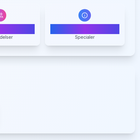
0
1
delser
Specialer