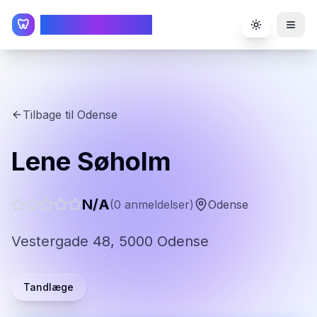
TandlægeListen
🦷
Toggle the
Tilbage til
Odense
Lene Søholm
N/A
(
0
anmeldelser)
Odense
Vestergade 48, 5000 Odense
Tandlæge