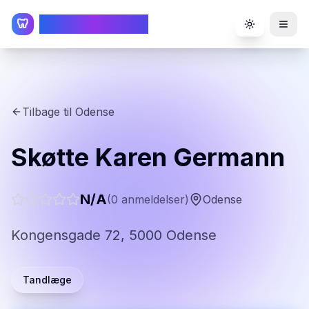
TandlægeListen
🦷
Toggle the
Tilbage til
Odense
Skøtte Karen Germann
N/A
(
0
anmeldelser)
Odense
Kongensgade 72, 5000 Odense
Tandlæge