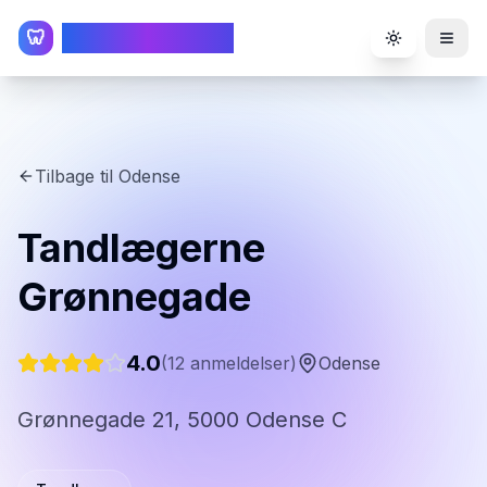
TandlægeListen
🦷
Toggle the
Tilbage til
Odense
Tandlægerne
Grønnegade
4.0
(
12
anmeldelser)
Odense
Grønnegade 21, 5000 Odense C