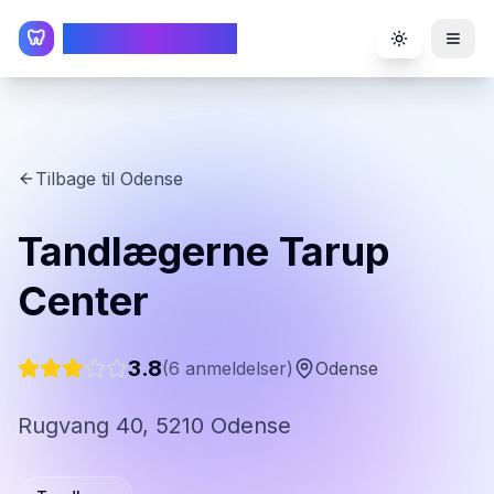
TandlægeListen
🦷
Toggle the
Tilbage til
Odense
Tandlægerne Tarup
Center
3.8
(
6
anmeldelser)
Odense
Rugvang 40, 5210 Odense