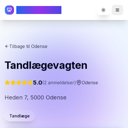
TandlægeListen
🦷
Toggle the
Tilbage til
Odense
Tandlægevagten
5.0
(
2
anmeldelser)
Odense
Heden 7, 5000 Odense
Tandlæge