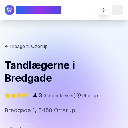
TandlægeListen
🦷
Toggle the
Tilbage til
Otterup
Tandlægerne i
Bredgade
4.3
(
3
anmeldelser)
Otterup
Bredgade 1, 5450 Otterup