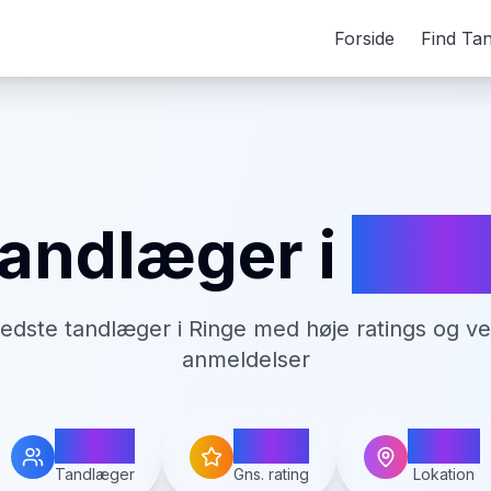
Forside
Find Ta
andlæger i
Rin
bedste tandlæger i
Ringe
med høje ratings og ve
anmeldelser
4
3.8
Ringe
Tandlæger
Gns. rating
Lokation