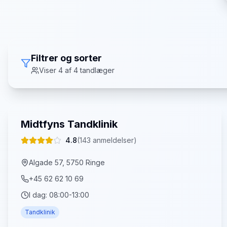
Filtrer og sorter
Viser
4
af
4
tandlæger
Midtfyns Tandklinik
4.8
(
143
anmeldelser)
Algade 57, 5750 Ringe
+45 62 62 10 69
I dag:
08:00-13:00
Tandklinik