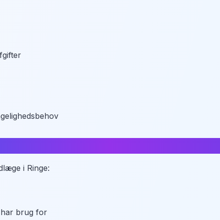
gifter
ængelighedsbehov
ge i Ringe
dlæge i Ringe:
 har brug for