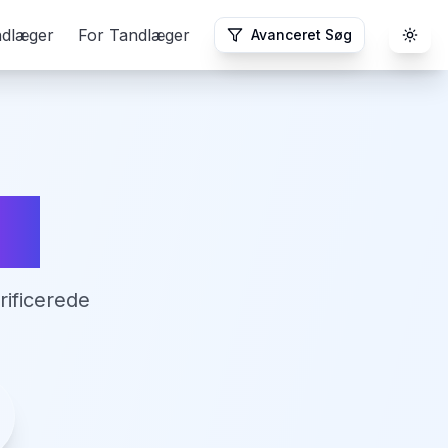
ndlæger
For Tandlæger
Avanceret Søg
Togg
ge
rificerede