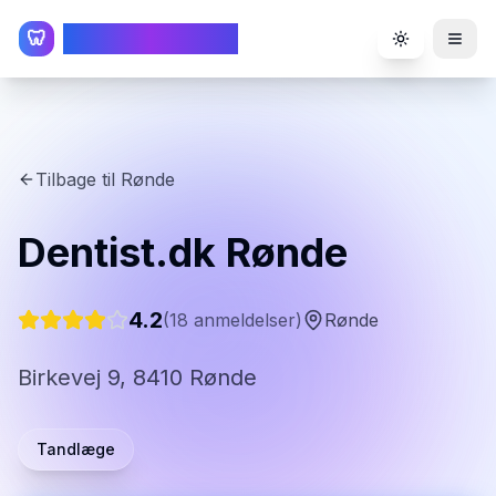
TandlægeListen
🦷
Toggle the
Tilbage til
Rønde
Dentist.dk Rønde
4.2
(
18
anmeldelser)
Rønde
Birkevej 9, 8410 Rønde
Tandlæge