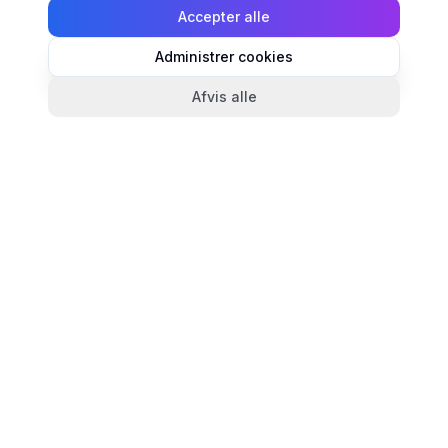
Accepter alle
Administrer cookies
Afvis alle
TandlægeListen
🦷
Danmarks mest komplette oversigt over tandlæger.
Find ratings, åbningstider og kontaktinfo for
tandlægeklinikker i hele landet.