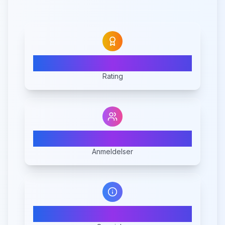
N/A
Rating
0
Anmeldelser
1