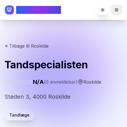
TandlægeListen
🦷
Toggle the
Tilbage til
Roskilde
Tandspecialisten
N/A
(
0
anmeldelser)
Roskilde
Støden 3, 4000 Roskilde
Tandlæge