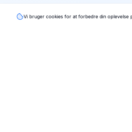
Vi bruger cookies for at forbedre din oplevelse
TandlægeListen
🦷
Danmarks mest komplette oversigt over tandlæger. Find
ratings, åbningstider og kontaktinfo for tandlægeklinikker
hele landet.