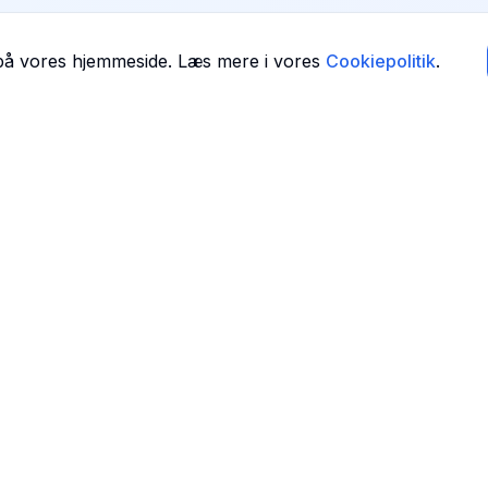
 på vores hjemmeside. Læs mere i vores
Cookiepolitik
.
Navigation
Forside
 i
Find Tandlæger
For Tandlæger
Om Os