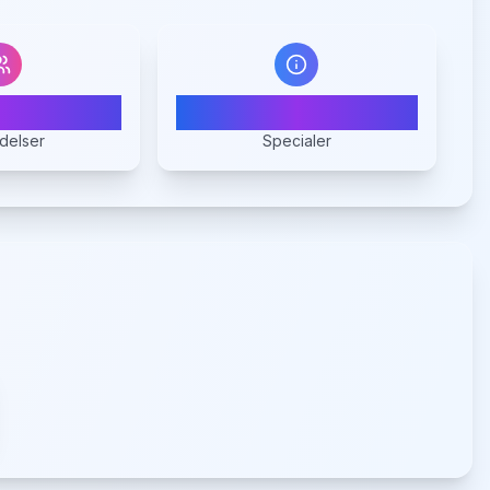
0
1
delser
Specialer