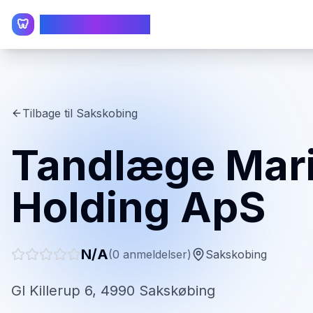
TandlægeListen
🦷
Tilbage til
Sakskobing
Tandlæge Mari
Holding ApS
N/A
(
0
anmeldelser)
Sakskobing
Gl Killerup 6, 4990 Sakskøbing