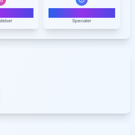
0
1
delser
Specialer