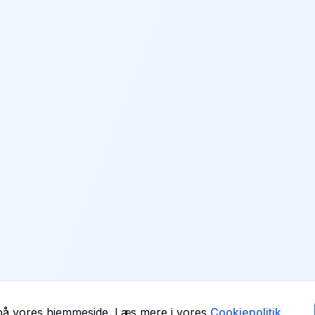
 på vores hjemmeside. Læs mere i vores
Cookiepolitik
.