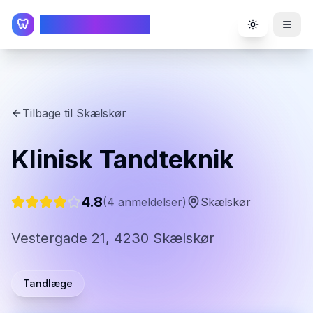
TandlægeListen
🦷
Toggle the
Tilbage til
Skælskør
Klinisk Tandteknik
4.8
(
4
anmeldelser)
Skælskør
Vestergade 21, 4230 Skælskør
Tandlæge