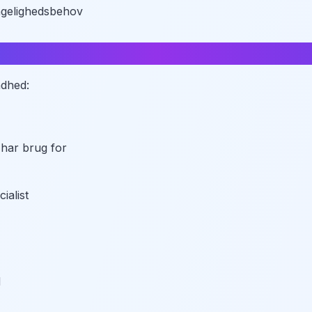
ængelighedsbehov
ge
ndhed:
 har brug for
ialist
d