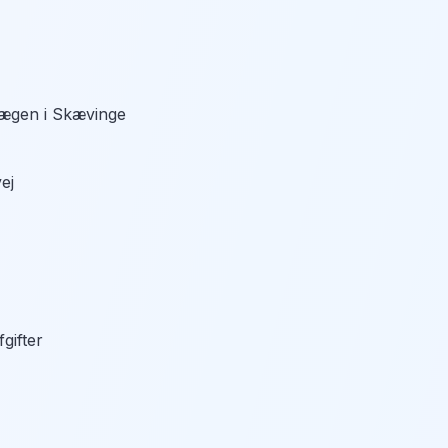
dlægen i Skævinge
ej
gifter