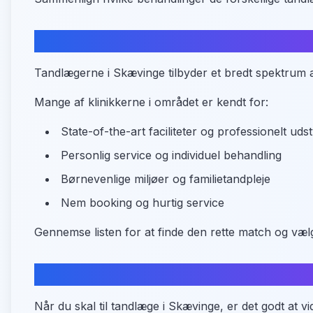
Tandplejetilbud i Skævinge
Tandlægerne i Skævinge tilbyder et bredt spektrum 
Mange af klinikkerne i området er kendt for:
State-of-the-art faciliteter og professionelt uds
Personlig service og individuel behandling
Børnevenlige miljøer og familietandpleje
Nem booking og hurtig service
Gennemse listen for at finde den rette match og vælg d
Praktisk information om adgang
Når du skal til tandlæge i Skævinge, er det godt at 