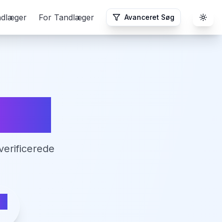
ndlæger
For Tandlæger
Avanceret Søg
Togg
nge
verificerede
ge