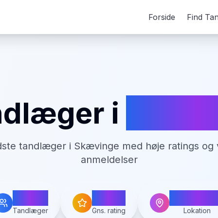
Forside
Find Ta
dlæger i
Skævi
dste tandlæger i
Skævinge
med høje ratings og 
anmeldelser
1
4.0
Skævin
Tandlæger
Gns. rating
Lokation