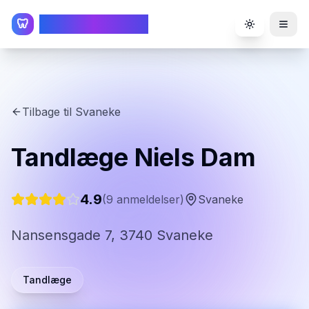
TandlægeListen
🦷
Toggle the
Tilbage til
Svaneke
Tandlæge Niels Dam
4.9
(
9
anmeldelser)
Svaneke
Nansensgade 7, 3740 Svaneke
Tandlæge