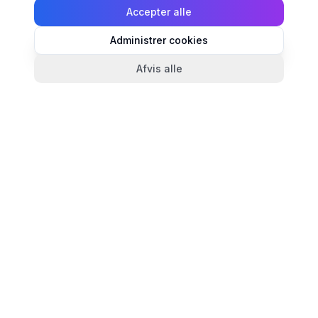
Accepter alle
Administrer cookies
Afvis alle
TandlægeListen
🦷
Danmarks mest komplette oversigt over tandlæger.
Find ratings, åbningstider og kontaktinfo for
tandlægeklinikker i hele landet.