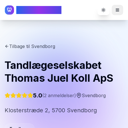
TandlægeListen
🦷
Toggle the
Tilbage til
Svendborg
Tandlægeselskabet
Thomas Juel Koll ApS
5.0
(
2
anmeldelser)
Svendborg
Klosterstræde 2, 5700 Svendborg