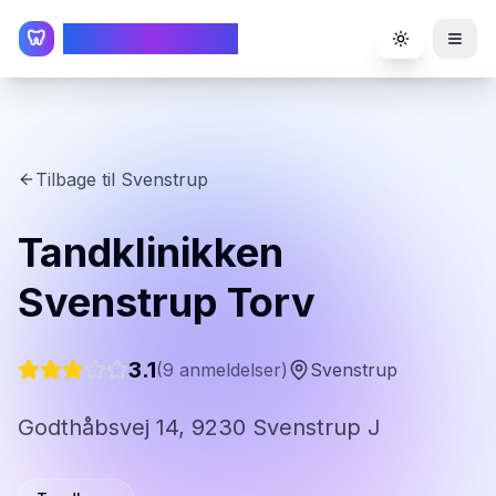
TandlægeListen
🦷
Toggle the
Tilbage til
Svenstrup
Tandklinikken
Svenstrup Torv
3.1
(
9
anmeldelser)
Svenstrup
Godthåbsvej 14, 9230 Svenstrup J