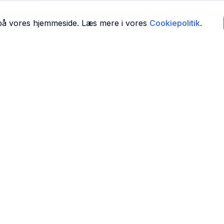
 på vores hjemmeside. Læs mere i vores
Cookiepolitik
.
Navigation
Forside
 i
Find Tandlæger
For Tandlæger
Om Os