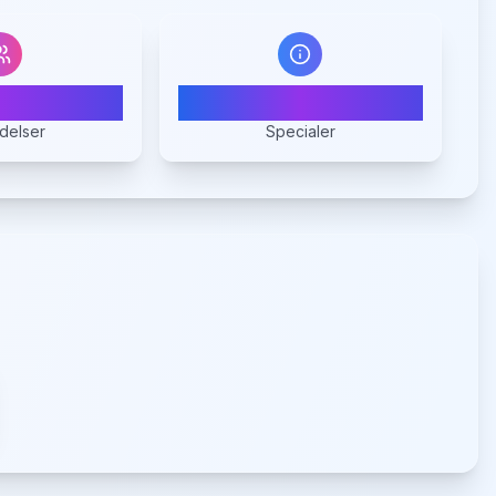
4
1
delser
Specialer