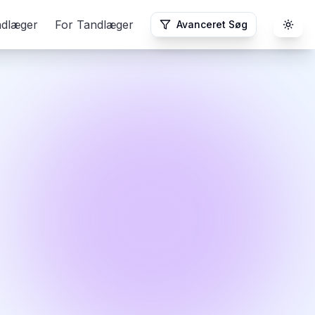
ndlæger
For Tandlæger
Avanceret Søg
Togg
)