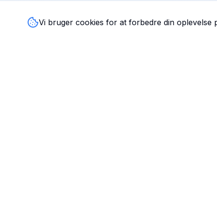
Vi bruger cookies for at forbedre din oplevelse
TandlægeListen
🦷
Danmarks mest komplette oversigt over tandlæger. Find
ratings, åbningstider og kontaktinfo for tandlægeklinikker
hele landet.