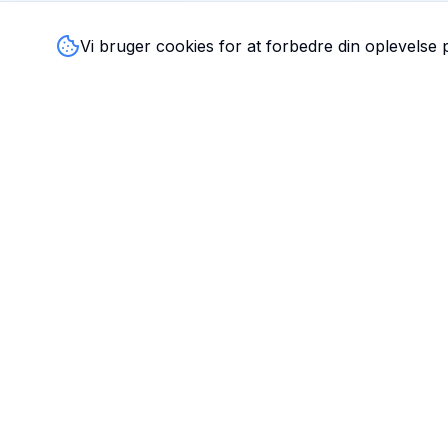
Vi bruger cookies for at forbedre din oplevelse
TandlægeListen
🦷
Danmarks mest komplette oversigt over tandlæger. Find
ratings, åbningstider og kontaktinfo for tandlægeklinikker
hele landet.