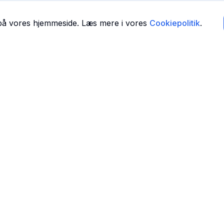
 på vores hjemmeside. Læs mere i vores
Cookiepolitik
.
Navigation
Forside
 i
Find Tandlæger
For Tandlæger
Om Os