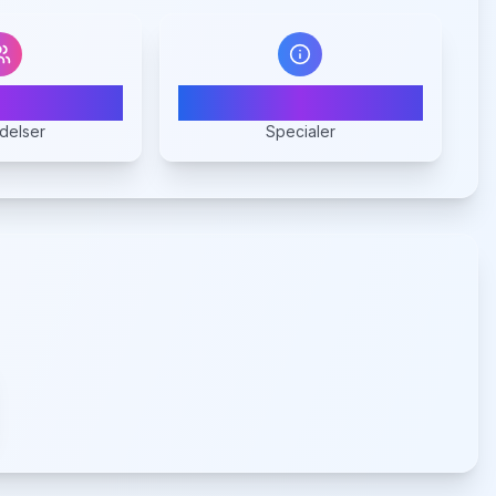
7
1
delser
Specialer