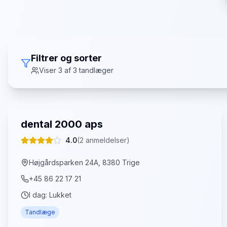
Filtrer og sorter
Viser
3
af
3
tandlæger
dental 2000 aps
4.0
(
2
anmeldelser)
Højgårdsparken 24A, 8380 Trige
+45 86 22 17 21
I dag:
Lukket
Tandlæge