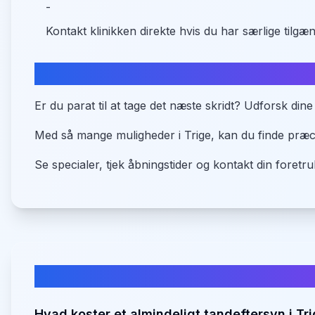
-
Kontakt klinikken direkte hvis du har særlige tilg
Sammenlign tandlæger i Trige
Er du parat til at tage det næste skridt? Udforsk din
Med så mange muligheder i Trige, kan du finde præcis
Se specialer, tjek åbningstider og kontakt din foretruk
Ofte stillede spørgsmål om tandlæ
Hvad koster et almindeligt tandeftersyn i Tr