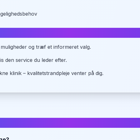
ængelighedsbehov
e muligheder og træf et informeret valg.
 den service du leder efter.
ne klinik – kvalitetstrandpleje venter på dig.
ger i
Trige
ige?