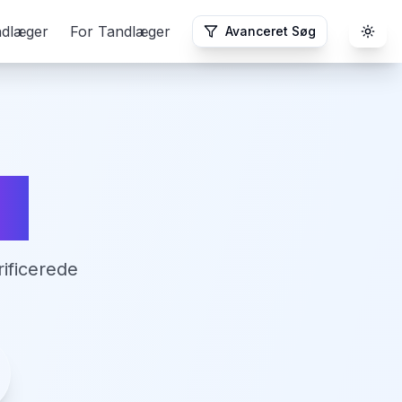
ndlæger
For Tandlæger
Avanceret Søg
Togg
ge
ificerede