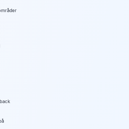
områder
d
back
på