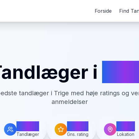
Forside
Find Ta
Tandlæger i
Tri
bedste tandlæger i
Trige
med høje ratings og ver
anmeldelser
3
4.5
Trige
Tandlæger
Gns. rating
Lokation