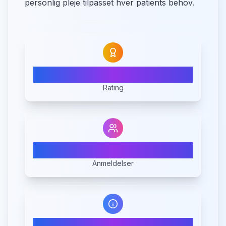
personlig pleje tilpasset hver patients behov.
N/A
Rating
0
Anmeldelser
1