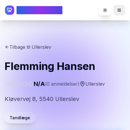
TandlægeListen
🦷
Toggle the
Tilbage til
Ullerslev
Flemming Hansen
N/A
(
0
anmeldelser)
Ullerslev
Kløvervej 8, 5540 Ullerslev
Tandlæge