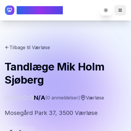
TandlægeListen
🦷
Toggle the
Tilbage til
Værløse
Tandlæge Mik Holm
Sjøberg
N/A
(
0
anmeldelser)
Værløse
Mosegård Park 37, 3500 Værløse