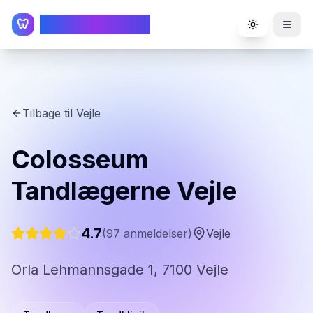
TandlægeListen
🦷
Toggle the
Tilbage til
Vejle
Colosseum
Tandlægerne Vejle
4.7
(
97
anmeldelser)
Vejle
Orla Lehmannsgade 1, 7100 Vejle