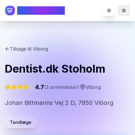
TandlægeListen
🦷
Toggle the
Tilbage til
Viborg
Dentist.dk Stoholm
4.7
(
3
anmeldelser)
Viborg
Johan Bittmanns Vej 2 D, 7850 Viborg
Tandlæge