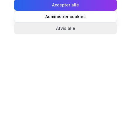
Accepter alle
Administrer cookies
Afvis alle
TandlægeListen
🦷
Danmarks mest komplette oversigt over tandlæger.
Find ratings, åbningstider og kontaktinfo for
tandlægeklinikker i hele landet.