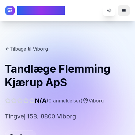
TandlægeListen
🦷
Toggle the
Tilbage til
Viborg
Tandlæge Flemming
Kjærup ApS
N/A
(
0
anmeldelser)
Viborg
Tingvej 15B, 8800 Viborg