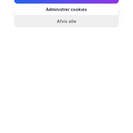
Administrer cookies
Afvis alle
TandlægeListen
🦷
Danmarks mest komplette oversigt over tandlæger.
Find ratings, åbningstider og kontaktinfo for
tandlægeklinikker i hele landet.