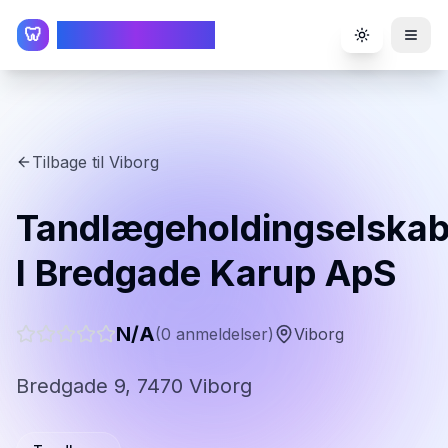
TandlægeListen
🦷
Toggle the
Tilbage til
Viborg
Tandlægeholdingselskab
I Bredgade Karup ApS
N/A
(
0
anmeldelser)
Viborg
Bredgade 9, 7470 Viborg