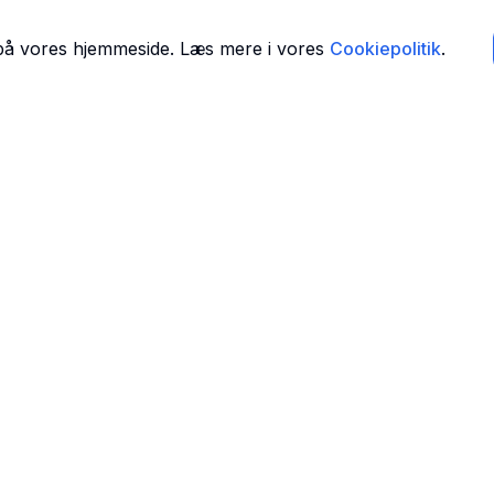
 på vores hjemmeside. Læs mere i vores
Cookiepolitik
.
Navigation
Forside
 i
Find Tandlæger
For Tandlæger
Om Os