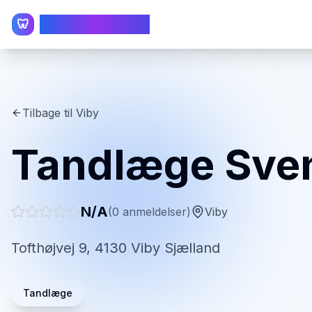
TandlægeListen
🦷
Tilbage til
Viby
Tandlæge Sven
N/A
(
0
anmeldelser)
Viby
Tofthøjvej 9, 4130 Viby Sjælland
Tandlæge