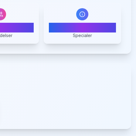
0
1
delser
Specialer