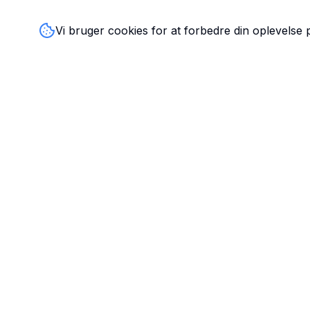
Vi bruger cookies for at forbedre din oplevelse
TandlægeListen
🦷
Danmarks mest komplette oversigt over tandlæger. Find
ratings, åbningstider og kontaktinfo for tandlægeklinikker
hele landet.