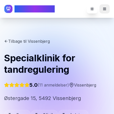
TandlægeListen
🦷
Toggle the
Tilbage til
Vissenbjerg
Specialklinik for
tandregulering
5.0
(
11
anmeldelser)
Vissenbjerg
Østergade 15, 5492 Vissenbjerg