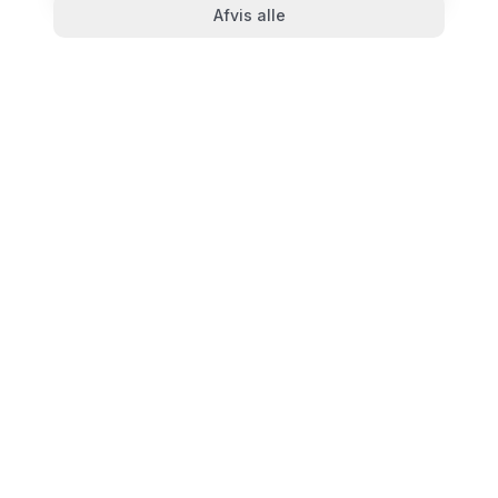
Afvis alle
TandlægeListen
🦷
Danmarks mest komplette oversigt over tandlæger.
Find ratings, åbningstider og kontaktinfo for
tandlægeklinikker i hele landet.