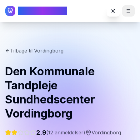
TandlægeListen
🦷
Toggle the
Tilbage til
Vordingborg
Den Kommunale
Tandpleje
Sundhedscenter
Vordingborg
2.9
(
12
anmeldelser)
Vordingborg