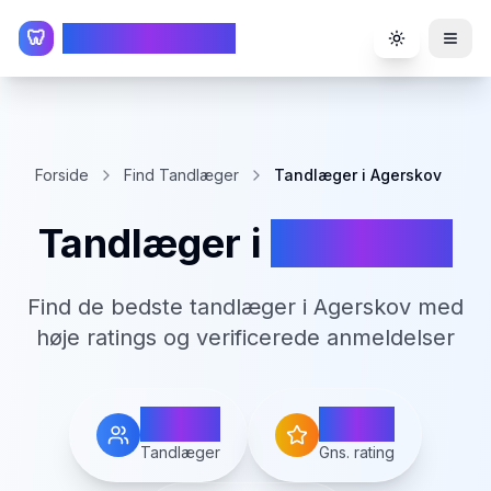
TandlægeListen
🦷
Toggle the
Forside
Find Tandlæger
Tandlæger i Agerskov
Tandlæger i
Agerskov
Find de bedste tandlæger i
Agerskov
med
høje ratings og verificerede anmeldelser
2
0.0
Tandlæger
Gns. rating