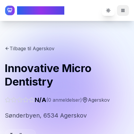
TandlægeListen
🦷
Toggle the
Tilbage til
Agerskov
Innovative Micro
Dentistry
N/A
(
0
anmeldelser)
Agerskov
Sønderbyen, 6534 Agerskov