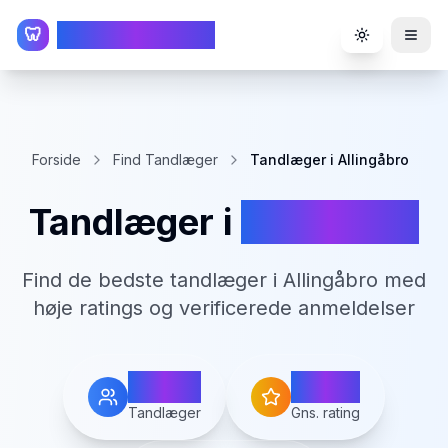
TandlægeListen
🦷
Toggle the
Forside
Find Tandlæger
Tandlæger i Allingåbro
Tandlæger i
Allingåbro
Find de bedste tandlæger i
Allingåbro
med
høje ratings og verificerede anmeldelser
1
4.8
Tandlæger
Gns. rating