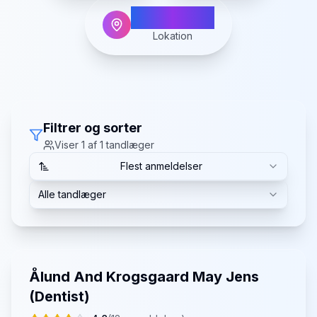
Allingåbro
Lokation
Filtrer og sorter
Viser
1
af
1
tandlæger
Flest anmeldelser
Alle tandlæger
Ålund And Krogsgaard May Jens
(Dentist)