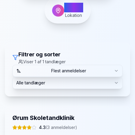
Ørum
Lokation
Filtrer og sorter
Viser
1
af
1
tandlæger
Flest anmeldelser
Alle tandlæger
Ørum Skoletandklinik
4.3
(
3
anmeldelser)