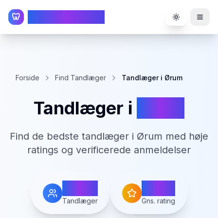
TandlægeListen
🦷
Toggle the
Forside
Find Tandlæger
Tandlæger i Ørum
Tandlæger i
Ørum
Find de bedste tandlæger i
Ørum
med høje
ratings og verificerede anmeldelser
1
4.3
Tandlæger
Gns. rating