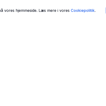
 på vores hjemmeside. Læs mere i vores
Cookiepolitik
.
Navigation
Forside
 i
Find Tandlæger
For Tandlæger
Om Os