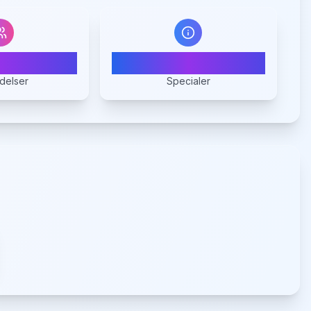
0
1
delser
Specialer