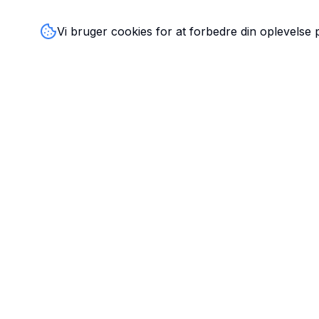
Vi bruger cookies for at forbedre din oplevelse
TandlægeListen
🦷
Danmarks mest komplette oversigt over tandlæger. Find
ratings, åbningstider og kontaktinfo for tandlægeklinikker
hele landet.