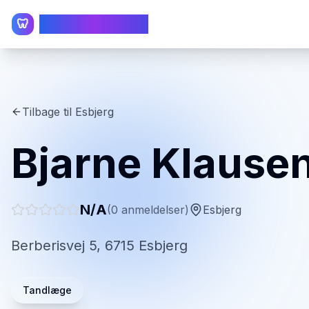
TandlægeListen
🦷
Tilbage til
Esbjerg
Bjarne Klause
N/A
(
0
anmeldelser)
Esbjerg
Berberisvej 5, 6715 Esbjerg
Tandlæge