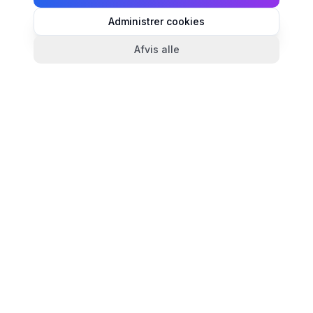
Administrer cookies
Afvis alle
TandlægeListen
🦷
Danmarks mest komplette oversigt over tandlæger.
Find ratings, åbningstider og kontaktinfo for
tandlægeklinikker i hele landet.