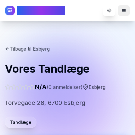
TandlægeListen
🦷
Toggle the
Tilbage til
Esbjerg
Vores Tandlæge
N/A
(
0
anmeldelser)
Esbjerg
Torvegade 28, 6700 Esbjerg
Tandlæge