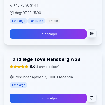
+45 75 56 31 44
I dag:
07:30-15:00
Tandlæge
Tandklinik
+
1
mere
Se detaljer
Tandlæge Tove Flensberg ApS
5.0
(
3
anmeldelser)
Dronningensgade 97, 7000 Fredericia
Tandlæge
Se detaljer