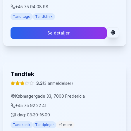
+45 75 94 08 98
Tandlæge
Tandklinik
Se detaljer
Tandtek
3.3
(
3
anmeldelser)
Købmagergade 33, 7000 Fredericia
+45 75 92 22 41
I dag:
08:30-16:00
Tandklinik
Tandplejer
+
1
mere