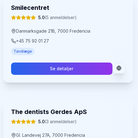
Smilecentret
5.0
(
5
anmeldelser)
Danmarksgade 21B, 7000 Fredericia
+45 75 92 01 27
Tandlæge
Se detaljer
The dentists Gerdes ApS
5.0
(
3
anmeldelser)
Gl. Landevej 27A, 7000 Fredericia