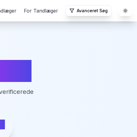
ndlæger
For Tandlæger
Avanceret Søg
Togg
icia
verificerede
ia