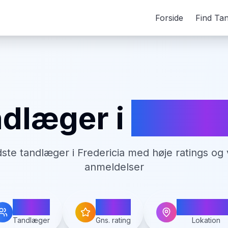
Forside
Find Ta
dlæger i
Freder
dste tandlæger i
Fredericia
med høje ratings og 
anmeldelser
20
4.3
Frederic
Tandlæger
Gns. rating
Lokation