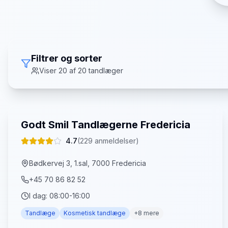
Filtrer og sorter
Viser
20
af
20
tandlæger
Godt Smil Tandlægerne Fredericia
4.7
(
229
anmeldelser)
Bødkervej 3, 1.sal, 7000 Fredericia
+45 70 86 82 52
I dag:
08:00-16:00
Tandlæge
Kosmetisk tandlæge
+
8
mere