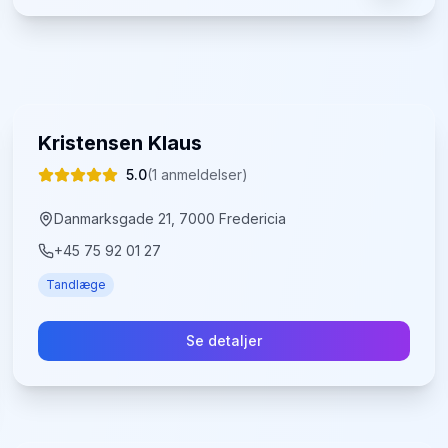
Kristensen Klaus
5.0
(
1
anmeldelser)
Danmarksgade 21, 7000 Fredericia
+45 75 92 01 27
Tandlæge
Se detaljer