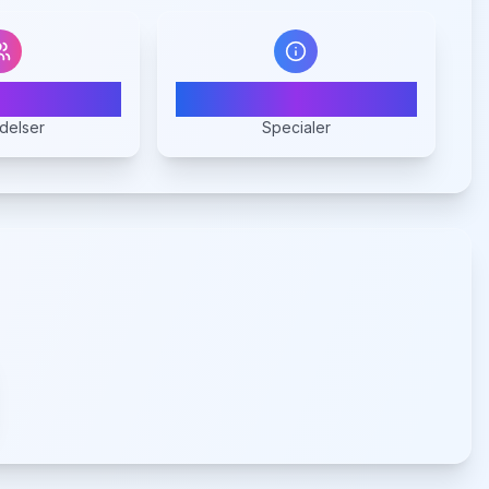
2
1
delser
Specialer