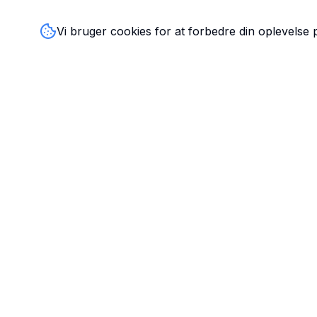
Vi bruger cookies for at forbedre din oplevelse
TandlægeListen
🦷
Danmarks mest komplette oversigt over tandlæger. Find
ratings, åbningstider og kontaktinfo for tandlægeklinikker
hele landet.