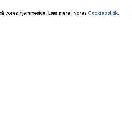
 på vores hjemmeside. Læs mere i vores
Cookiepolitik
.
Navigation
Forside
 i
Find Tandlæger
For Tandlæger
Om Os