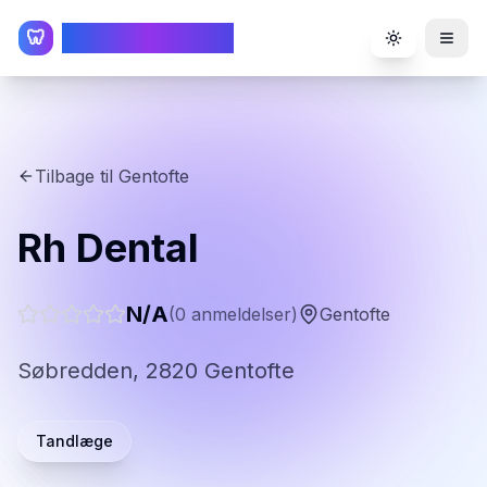
TandlægeListen
🦷
Toggle the
Tilbage til
Gentofte
Rh Dental
N/A
(
0
anmeldelser)
Gentofte
Søbredden, 2820 Gentofte
Tandlæge