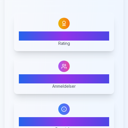
N/A
Rating
0
Anmeldelser
1