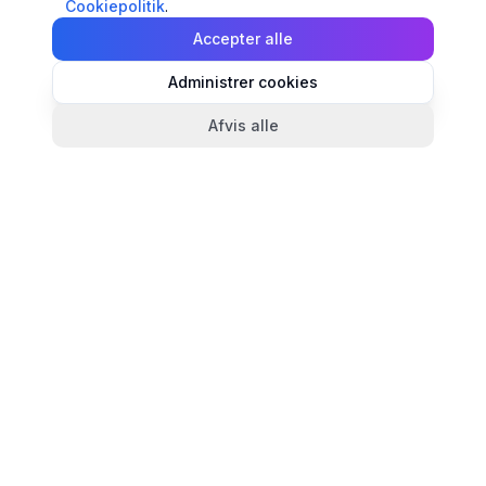
Cookiepolitik
.
Accepter alle
Administrer cookies
Afvis alle
TandlægeListen
🦷
Danmarks mest komplette oversigt over tandlæger.
Find ratings, åbningstider og kontaktinfo for