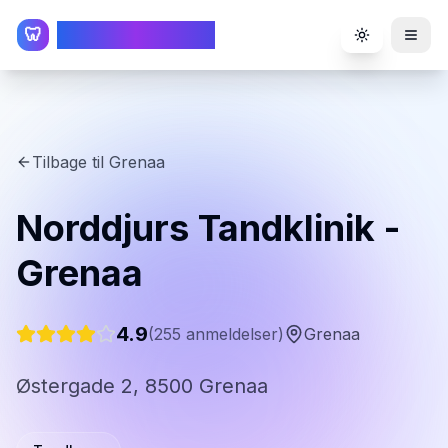
TandlægeListen
🦷
Toggle the
Tilbage til
Grenaa
Norddjurs Tandklinik -
Grenaa
4.9
(
255
anmeldelser)
Grenaa
Østergade 2, 8500 Grenaa