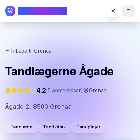
TandlægeListen
🦷
Toggle the
Tilbage til
Grenaa
Tandlægerne Ågade
4.2
(
5
anmeldelser)
Grenaa
Ågade 2, 8500 Grenaa
Tandlæge
Tandklinik
Tandplejer