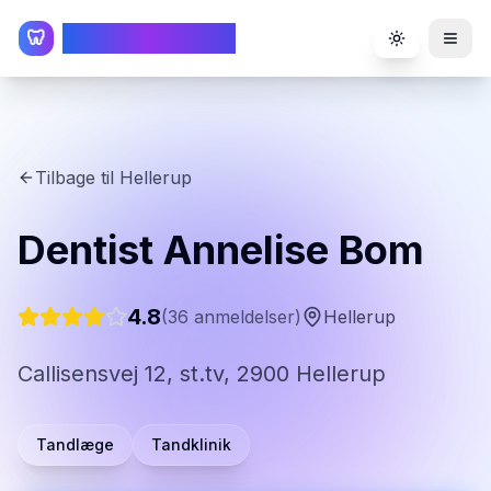
TandlægeListen
🦷
Toggle the
Tilbage til
Hellerup
Dentist Annelise Bom
4.8
(
36
anmeldelser)
Hellerup
Callisensvej 12, st.tv, 2900 Hellerup
Tandlæge
Tandklinik