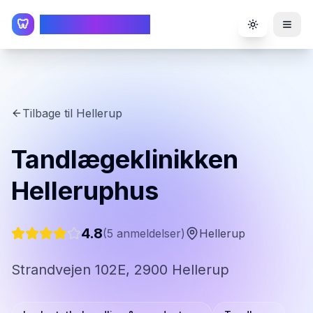
TandlægeListen
🦷
Toggle the
Tilbage til
Hellerup
Tandlægeklinikken
Helleruphus
4.8
(
5
anmeldelser)
Hellerup
Strandvejen 102E, 2900 Hellerup