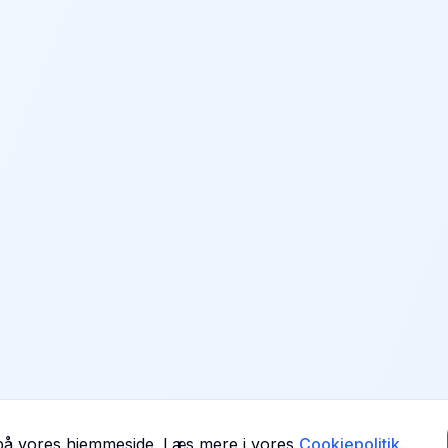
 på vores hjemmeside. Læs mere i vores
Cookiepolitik
.