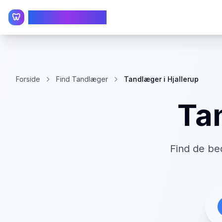
TandlægeListen
🦷
Forside
Find Tandlæger
Tandlæger i Hjallerup
Ta
Find de be