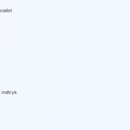
ialist
 indtryk