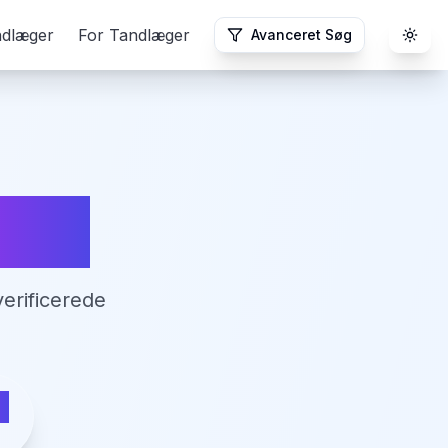
ndlæger
For Tandlæger
Avanceret Søg
Togg
erup
erificerede
p