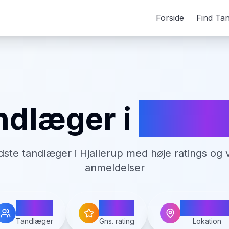
Forside
Find Ta
ndlæger i
Hjall
dste tandlæger i
Hjallerup
med høje ratings og v
anmeldelser
3
3.8
Hjalleru
Tandlæger
Gns. rating
Lokation