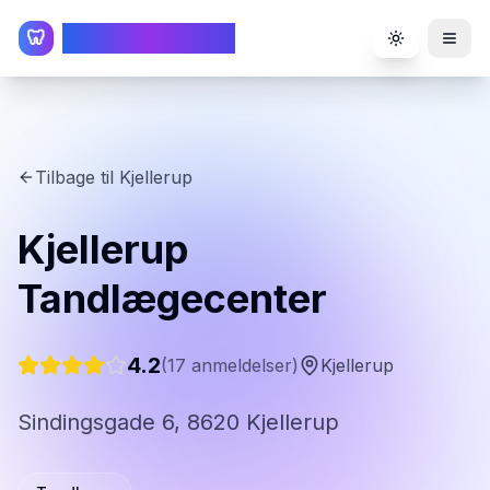
TandlægeListen
🦷
Toggle the
Tilbage til
Kjellerup
Kjellerup
Tandlægecenter
4.2
(
17
anmeldelser)
Kjellerup
Sindingsgade 6, 8620 Kjellerup