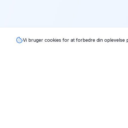
Vi bruger cookies for at forbedre din oplevelse
TandlægeListen
🦷
Danmarks mest komplette oversigt over tandlæger. Find