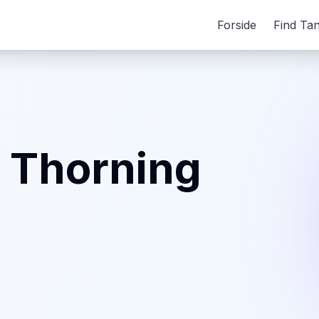
Forside
Find Ta
n Thorning