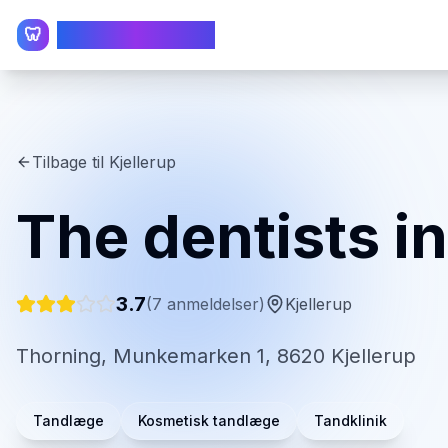
TandlægeListen
🦷
Tilbage til
Kjellerup
The dentists i
3.7
(
7
anmeldelser)
Kjellerup
Thorning, Munkemarken 1, 8620 Kjellerup
Tandlæge
Kosmetisk tandlæge
Tandklinik