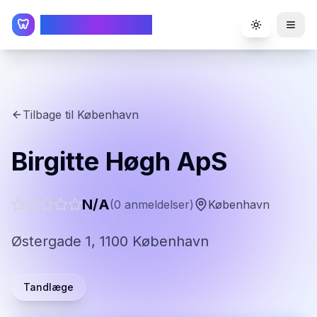
TandlægeListen
🦷
Toggle the
Tilbage til
København
Birgitte Høgh ApS
N/A
(
0
anmeldelser)
København
Østergade 1, 1100 København
Tandlæge